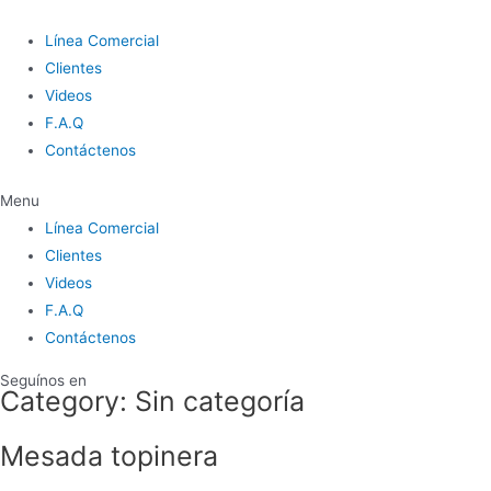
Ir
al
Línea Comercial
contenido
Clientes
Videos
F.A.Q
Contáctenos
Menu
Línea Comercial
Clientes
Videos
F.A.Q
Contáctenos
Seguínos en
Category: Sin categoría
Mesada topinera